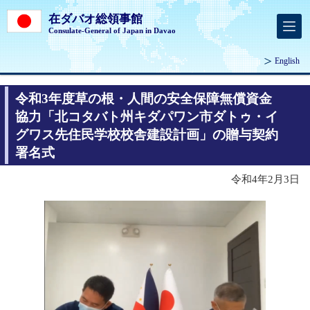
在ダバオ総領事館
Consulate-General of Japan in Davao
English
令和3年度草の根・人間の安全保障無償資金
協力「北コタバト州キダパワン市ダトゥ・イ
グワス先住民学校校舎建設計画」の贈与契約
署名式
令和4年2月3日