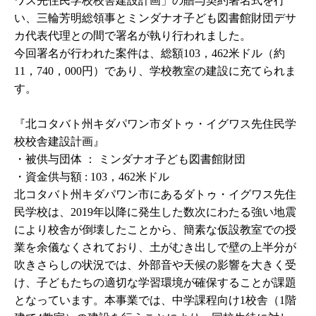
ワス先住民学校校舎建設計画」の贈与契約署名式を行
い、三輪芳明総領事とミンダナオ子ども図書館財団デサ
カ代表代理との間で署名が執り行われました。
今回署名が行われた案件は、総額103，462米ドル（約
11，740，000円）であり、学校教室の建設に充てられま
す。
『北コタバト州キダパワン市ダトゥ・イグワス先住民学
校校舎建設計画』
・被供与団体 ： ミンダナオ子ども図書館財団
・資金供与額 : 103，462米ドル
北コタバト州キダパワン市にあるダトゥ・イグワス先住
民学校は、2019年以降に発生した数次にわたる強い地震
により校舎が倒壊したことから、簡素な仮設教室での授
業を余儀なくされており、土がむき出しで壁の上半分が
吹きさらしの状況では、外部音や天候の影響を大きく受
け、子どもたちの適切な学習環境が確保することが課題
となっています。本事業では、中学課程向け1校舎（1階