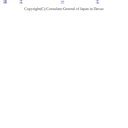
項
て
ー
て
Copyright(C):Consulate-General of Japan in Davao