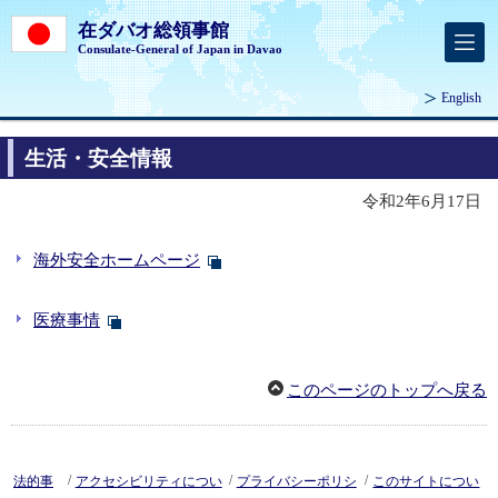
在ダバオ総領事館
Consulate-General of Japan in Davao
English
生活・安全情報
令和2年6月17日
海外安全ホームページ
医療事情
このページのトップへ戻る
/
/
/
法的事
アクセシビリティについ
プライバシーポリシ
このサイトについ