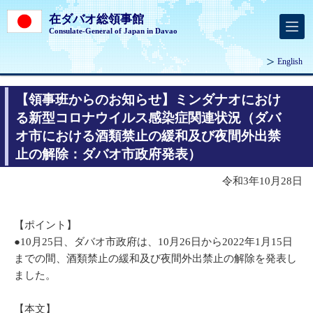
在ダバオ総領事館
Consulate-General of Japan in Davao
English
【領事班からのお知らせ】ミンダナオにおけ
る新型コロナウイルス感染症関連状況（ダバ
オ市における酒類禁止の緩和及び夜間外出禁
止の解除：ダバオ市政府発表）
令和3年10月28日
【ポイント】
●10月25日、ダバオ市政府は、10月26日から2022年1月15日
までの間、酒類禁止の緩和及び夜間外出禁止の解除を発表し
ました。
【本文】