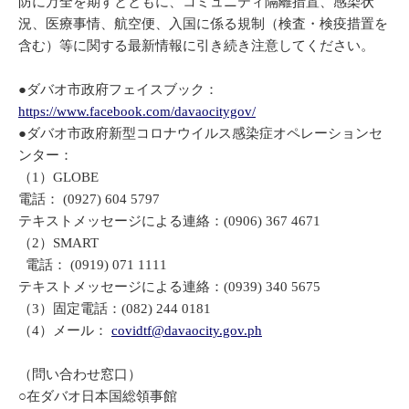
防に万全を期すとともに、コミュニティ隔離措置、感染状
況、医療事情、航空便、入国に係る規制（検査・検疫措置を
含む）等に関する最新情報に引き続き注意してください。
●ダバオ市政府フェイスブック：
https://www.facebook.com/davaocitygov/
●ダバオ市政府新型コロナウイルス感染症オペレーションセ
ンター：
（1）GLOBE
電話： (0927) 604 5797
テキストメッセージによる連絡：(0906) 367 4671
（2）SMART
電話： (0919) 071 1111
テキストメッセージによる連絡：(0939) 340 5675
（3）固定電話：(082) 244 0181
（4）メール：
covidtf@davaocity.gov.ph
（問い合わせ窓口）
○在ダバオ日本国総領事館