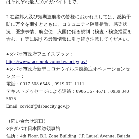
はそれぞれ最大10メガバイトまで。
2 在留邦人及び短期渡航者の皆様におかれましては、感染予
防に万全を期すとともに、コミュニティ隔離措置、感染状
況、医療事情、航空便、入国に係る規制（検査・検疫措置を
含む。）等に関する最新情報に引き続き注意してください。
●ダバオ市政府フェイスブック：
https://www.facebook.com/davaocitygov/
●ダバオ市政府新型コロナウイルス感染症オペレーションセ
ンター：
電話：0917 508 6548，0919 071 1111
テキストメッセージによる連絡：0906 367 4671，0939 340
5675
Email: covidtf@dabaocity.gov.jp
（問い合わせ窓口）
○在ダバオ日本国総領事館
住所：4th Floor, B.I. Zone Building, J.P. Laurel Avenue, Bajada,