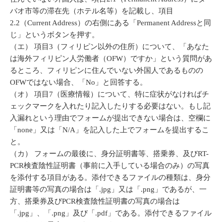
バオ市等の滞在先（ホテル名等）を記載し、項目
2.2（Current Address）の右側にある「Permanent Addressと同
じ」というボタンを押す。
（エ） 項目3（フィリピン以外の住所）について、「あなた
は海外フィリピン人労働者（OFW）ですか」という質問があ
るところ、フィリピンに住んでいない外国人であるものの
OFWではない場合、「No」と回答する。
（オ） 項目7（医療情報）について、特に症状がなければチ
ェックマークを入れたり記入したりする必要はない。もし記
入漏れという理由でフォームが提出できない場合は、空欄に
「none」又は「N/A」を記入した上でフォームを提出するこ
と。
（カ） フォームの最後に、身分証明書等、搭乗券、及びRT-
PCR検査陰性証明書（事前に入手している場合のみ）の写真
を添付する項目がある。添付できるファイルの種類は、身分
証明書等の写真の場合は「.jpg」又は「.png」であるが、一
方、搭乗券及びPCR検査陰性証明書の写真の場合は
「.jpg」、「.png」及び「.pdf」である。添付できるファイル