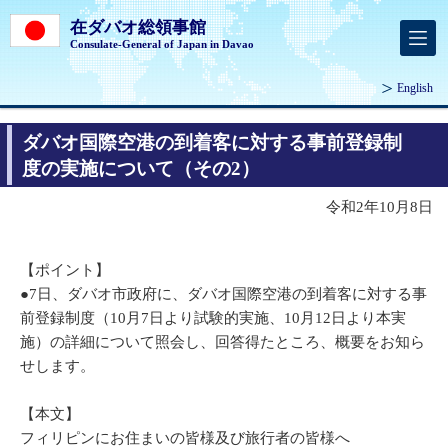
在ダバオ総領事館
Consulate-General of Japan in Davao
English
ダバオ国際空港の到着客に対する事前登録制
度の実施について（その2）
令和2年10月8日
【ポイント】
●7日、ダバオ市政府に、ダバオ国際空港の到着客に対する事
前登録制度（10月7日より試験的実施、10月12日より本実
施）の詳細について照会し、回答得たところ、概要をお知ら
せします。
【本文】
フィリピンにお住まいの皆様及び旅行者の皆様へ