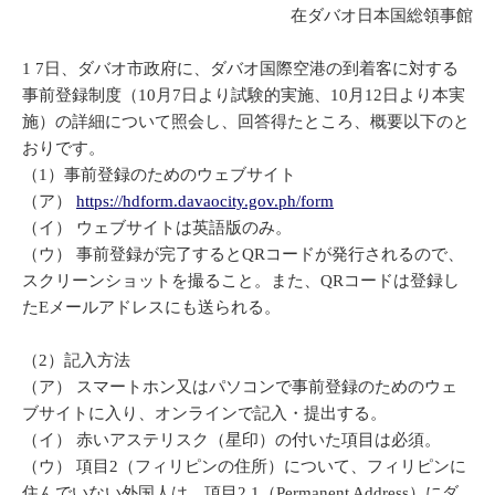
在ダバオ日本国総領事館
1 7日、ダバオ市政府に、ダバオ国際空港の到着客に対する
事前登録制度（10月7日より試験的実施、10月12日より本実
施）の詳細について照会し、回答得たところ、概要以下のと
おりです。
（1）事前登録のためのウェブサイト
（ア）
https://hdform.davaocity.gov.ph/form
（イ） ウェブサイトは英語版のみ。
（ウ） 事前登録が完了するとQRコードが発行されるので、
スクリーンショットを撮ること。また、QRコードは登録し
たEメールアドレスにも送られる。
（2）記入方法
（ア） スマートホン又はパソコンで事前登録のためのウェ
ブサイトに入り、オンラインで記入・提出する。
（イ） 赤いアステリスク（星印）の付いた項目は必須。
（ウ） 項目2（フィリピンの住所）について、フィリピンに
住んでいない外国人は、項目2.1（Permanent Address）にダ